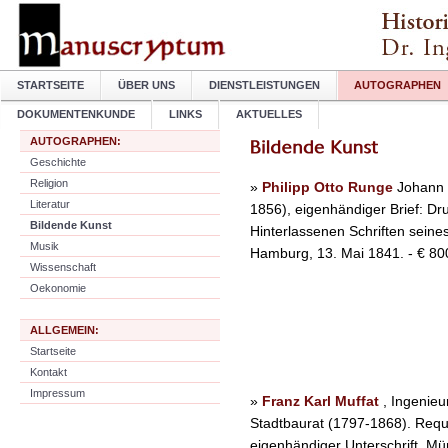
STARTSEITE
ÜBER UNS
DIENSTLEISTUNGEN
AUTOGRAPHEN
DOKUMENTENKUNDE
LINKS
AKTUELLES
AUTOGRAPHEN:
Geschichte
Religion
»
Philipp Otto Runge
Johann 
Literatur
1856), eigenhändiger Brief: Dr
Bildende Kunst
Hinterlassenen Schriften seines
Musik
Hamburg, 13. Mai 1841. - € 80
Wissenschaft
Oekonomie
ALLGEMEIN:
Startseite
Kontakt
Impressum
»
Franz Karl Muffat
, Ingenieu
Stadtbaurat (1797-1868). Requi
eigenhändiger Unterschrift, Mü