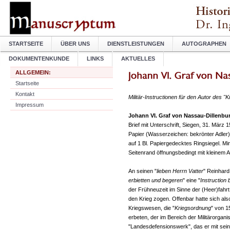
STARTSEITE
ÜBER UNS
DIENSTLEISTUNGEN
AUTOGRAPHEN
DOKUMENTENKUNDE
LINKS
AKTUELLES
ALLGEMEIN:
Startseite
Kontakt
Militär-Instructionen für den Autor des "
Impressum
Johann VI. Graf von Nassau-Dillenbu
Brief mit Unterschrift, Siegen, 31. März
Papier (Wasserzeichen: bekrönter Adler),
auf 1 Bl. Papiergedecktes Ringsiegel. Mi
Seitenrand öffnungsbedingt mit kleinem A
An seinen "
lieben Herrn Vatter
" Reinhard
erbietten und begeren
" eine "
Instruction
der Frühneuzeit im Sinne der (Heer)fahrt
den Krieg zogen. Offenbar hatte sich al
Kriegswesen, die "
Kriegsordnung
" von 1
erbeten, der im Bereich der Militärorgan
"Landesdefensionswerk", das er mit sein