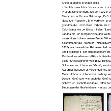
Kriegsakademie gründen sollte.
- Die Jahreszahl des Briefes ist nicht ei
Präsentationsvermerk aus der Kanzlei d
Graf von von Nassau-Dillenburg
(1559-16
Nassauer Regenten. Er erwarb sich grun
gründete die Hochschule Herborn, die z
Calvinismus wurde, führte mit dem "Lan
Landes ein und reorganisierte den Wetter
unterstützte Johann seinen Bruder Wilh
zeichnete für die Utrechter Union mitvera
1562), war kaiserlicher Feldmarschall un
und Ferdinand I., der sich besonders im
Reinhard vor allem als Militärschriftstelle
seine "
Kriegsordnung
" von 1562. Reinha
Solms war nicht Johanns "Vater", sondern
Ausdruck besonderer Verbundenheit, auch e
Mutter Johanns, Juliana von Stolberg, wa
Dessen Großvater war auch der Großvat
Schwester Elisabeth mit dem Grafen Kon
Bindungen der Grafenhäuser Nassau und